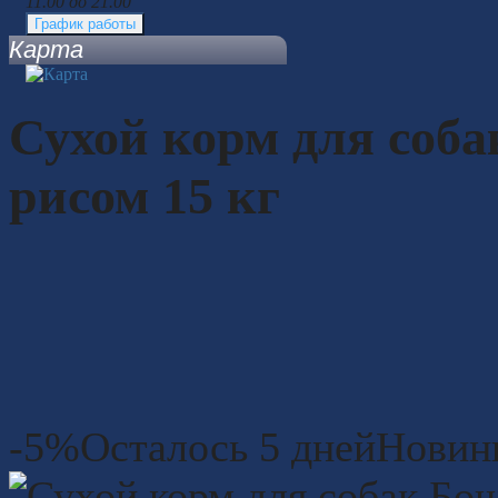
11.00 до 21.00
График работы
Карта
Сухой корм для соба
рисом 15 кг
-5%
Осталось 5 дней
Новин