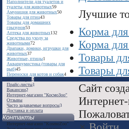
Наполнители для туалетов и
туалеты для животных
59
Лучшие т
Амуниция для животных
50
Товары для птиц
43
Товары для домашних
грызунов
53
Корма для
Аптека для животных
132
Средства по уходу за
Корма для
животными
72
Драпаки, домики, игрушки для
животных
37
Товары дл
Животные, птицы
1
Аквариумистика (товары для
Товары дл
рыб)
45
Переноски для котов и собак
4
Фотогалерея
2
Сайт созд
Прайс-листы
1
Вакансии
2
Интернет-магазин "КосмоЗоо"
Интернет-
Отзывы
Часто задаваемые вопросы
3
Пожаловат
Доставка и оплата
Контакты
×
Войти
Интернет-магазин "KosmoZoo"
Знак
означает что компания