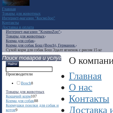
Главная
Товары для животных
Интернет-магазин "КосмоЗоо"
Контакты
Доставка и оплата
Интернет-магазин "KosmoZoo"
›
Товары для животных
›
Корма для собак
›
Корма для собак Бош (Bosch), Германия.
›
Сухой корм для собак Бош Эдалт ягненок с рисом 15 кг
Поиск товаров и услуг
О компан
Найти
Главная
Производители
Bosch
8
О нас
Товары для животных
Контакты
Кошачий корм
107
Корма для собак
88
Кормушки поилки для собак и
Доставка 
котов
9