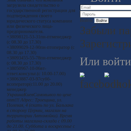
загрузила свидетельство о
государственной регистрации для
подтверждения своего
Войти
юридического статуса компании
или физического лица-
Забыли па
предпринимателя.
+380
98
121-53-31
пн-пт
менеджер
Зарегистр
(с 08.30 до 17.30)
+380
99
029-12-90
пн-пт
оператор (с
08.30 до 17.30)
Или войти
+380
93
455-55-78
пн-пт
менеджер
(с 08.30 до 17.30)
+380
50
967-10-06
вт-
пт
вет.консульт.(с 10.00-17.00)
+380
63
887-03-97
субб-
вс
оператор(с11.00 до 20.00)
менеджер
Украина
Киев
Самовывоз по цене
опт!!! Адрес: Троещина, ул.
Полевая, 4 (ехать по ул. Бальзака
в сторону Церкви, магазин на
территории Автомойки). Время
работы магазина-склада с 09.00
до 21.00. Суббота и воскресенье с