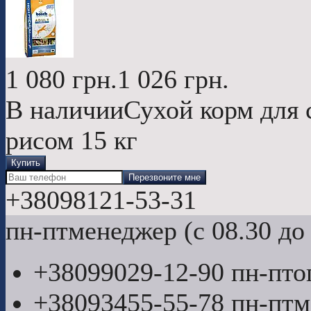
1 080
грн.
1 026
грн.
В наличии
Сухой корм для 
рисом 15 кг
Купить
Перезвоните мне
+380
98
121-53-31
пн-пт
менеджер (с 08.30 до 
+380
99
029-12-90
пн-пт
о
+380
93
455-55-78
пн-пт
м