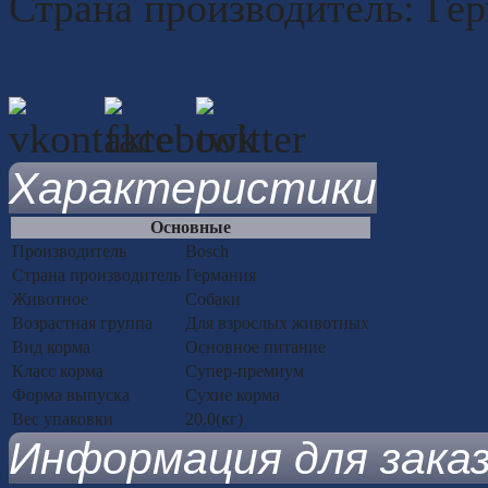
Страна производитель: Ге
Характеристики
Основные
Производитель
Bosch
Страна производитель
Германия
Животное
Собаки
Возрастная группа
Для взрослых животных
Вид корма
Основное питание
Класс корма
Супер-премиум
Форма выпуска
Сухие корма
Вес упаковки
20.0(кг)
Информация для зака