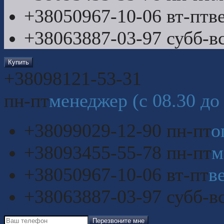
+380
50
967-10-06
вт-пт
в
+380
63
887-03-97
субб-в
Купить
+380
98
121-53-31
пн-пт
менеджер (с 08.30 до 
+380
99
029-12-90
пн-пт
о
+380
93
455-55-78
пн-пт
м
+380
50
967-10-06
вт-пт
в
+380
63
887-03-97
субб-в
Перезвоните мне