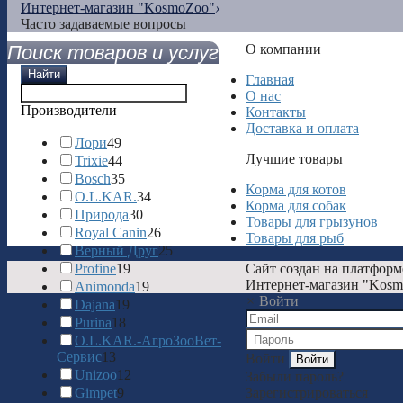
Интернет-магазин "KosmoZoo"
›
Часто задаваемые вопросы
Поиск товаров и услуг
О компании
Найти
Главная
О нас
Производители
Контакты
Доставка и оплата
Лори
49
Лучшие товары
Trixie
44
Bosch
35
Корма для котов
O.L.KAR.
34
Корма для собак
Природа
30
Товары для грызунов
Royal Canin
26
Товары для рыб
Верный Друг
25
Profine
19
Сайт создан на платформ
Интернет-магазин "Kosm
Animonda
19
×
Войти
Dajana
19
Purina
18
О.L.KAR.-АгроЗооВет-
Сервис
13
Войти
Unizoo
12
Забыли пароль?
Gimpet
9
Зарегистрироваться