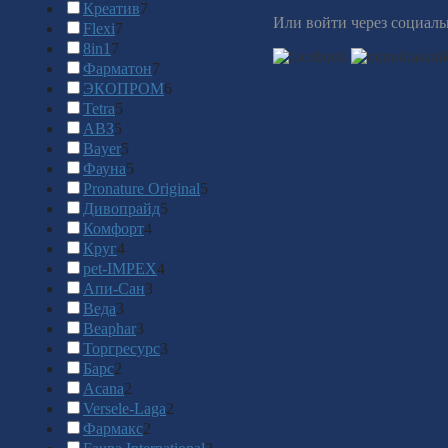
Креатив
7
Или войти через социаль
Flexi
7
8in1
7
Фарматон
7
ЭКОПРОМ
6
Tetra
5
АВЗ
5
Bayer
5
Фауна
5
Pronature Original
5
Дивопрайд
5
Комфорт
4
Круг
4
pet-IMPEX
4
Апи-Сан
3
Веда
3
Beaphar
3
Торгресурс
3
Барс
2
Acana
2
Versele-Laga
2
Фармакс
2