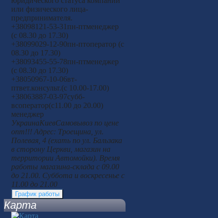
юридического статуса компании
или физического лица-
предпринимателя.
+380
98
121-53-31
пн-пт
менеджер
(с 08.30 до 17.30)
+380
99
029-12-90
пн-пт
оператор (с
08.30 до 17.30)
+380
93
455-55-78
пн-пт
менеджер
(с 08.30 до 17.30)
+380
50
967-10-06
вт-
пт
вет.консульт.(с 10.00-17.00)
+380
63
887-03-97
субб-
вс
оператор(с11.00 до 20.00)
менеджер
Украина
Киев
Самовывоз по цене
опт!!! Адрес: Троещина, ул.
Полевая, 4 (ехать по ул. Бальзака
в сторону Церкви, магазин на
территории Автомойки). Время
работы магазина-склада с 09.00
до 21.00. Суббота и воскресенье с
11.00 до 21.00
График работы
Карта