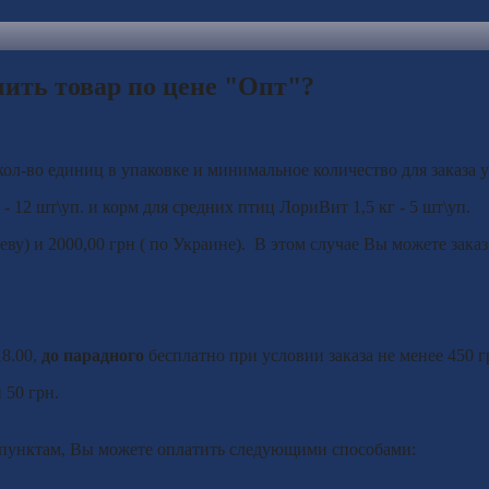
чить товар по цене "Опт"?
ол-во единиц в упаковке и минимальное количество для заказа у
 12 шт\уп. и корм для средних птиц ЛориВит 1,5 кг - 5 шт\уп.
иеву) и 2000,00 грн ( по Украине). В этом случае Вы можете зак
18.00,
до парадного
бесплатно при условии заказа не менее 450 г
 50 грн.
м пунктам, Вы можете оплатить следующими способами: