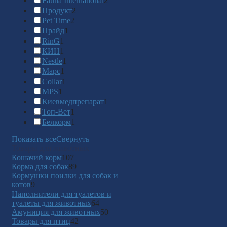
Fauna International
2
Продукт
2
Pet Time
2
Прайд
1
RinG
1
КИН
1
Nestle
1
Марс
1
Collar
1
MPS
1
Киевмедпрепарат
1
Топ-Вет
1
Белкорм
1
Показать все
Свернуть
Товары для животных
Кошачий корм
107
Корма для собак
89
Кормушки поилки для собак и
котов
9
Наполнители для туалетов и
туалеты для животных
64
Амуниция для животных
50
Товары для птиц
42