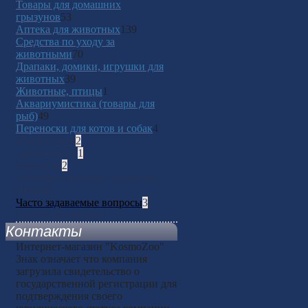
Товары для домашних
грызунов
53
Аптека для животных
139
Средства по уходу за
животными
70
Драпаки, домики, игрушки для
животных
39
Животные, птицы
1
Аквариумистика (товары для
рыб)
49
Переноски для котов и собак
4
Фотогалерея
2
Прайс-листы
1
Вакансии
2
Интернет-магазин "КосмоЗоо"
Отзывы
Часто задаваемые вопросы
3
Доставка и оплата
Контакты
Интернет-магазин "KosmoZoo"
Знак
означает что компания
загрузила свидетельство о
государственной регистрации для
подтверждения своего