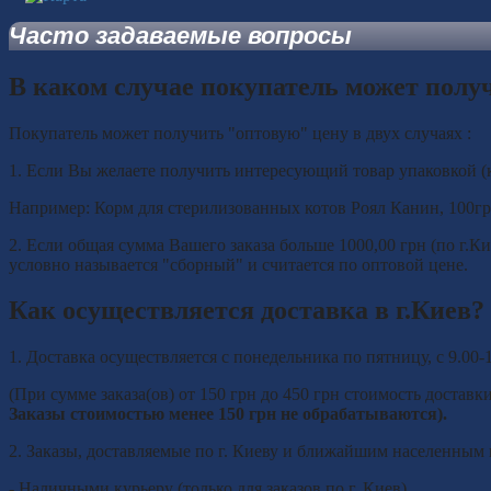
Часто задаваемые вопросы
В каком случае покупатель может полу
Покупатель может получить "оптовую" цену в двух случаях :
1. Если Вы желаете получить интересующий товар упаковкой (к
Например: Корм для стерилизованных котов Роял Канин, 100гр -
2. Если общая сумма Вашего заказа больше 1000,00 грн (по г.К
условно называется "сборный" и считается по оптовой цене.
Как осуществляется доставка в г.Киев?
1. Доставка осуществляется с понедельника по пятницу, с 9.00-
(При сумме заказа(ов) от 150 грн до 450 грн стоимость доставки
Заказы стоимостью менее 150 грн не обрабатываются).
2. Заказы, доставляемые по г. Киеву и ближайшим населенны
- Наличными курьеру (только для заказов по г. Киев)