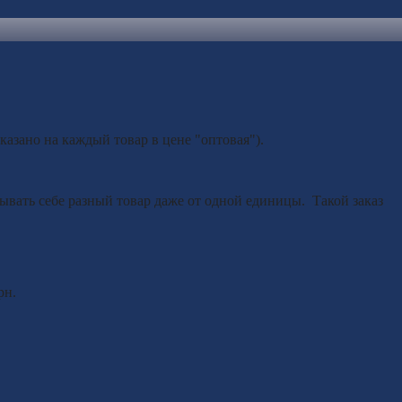
казано на каждый товар в цене "оптовая").
азывать себе разный товар даже от одной единицы. Такой заказ
рн.