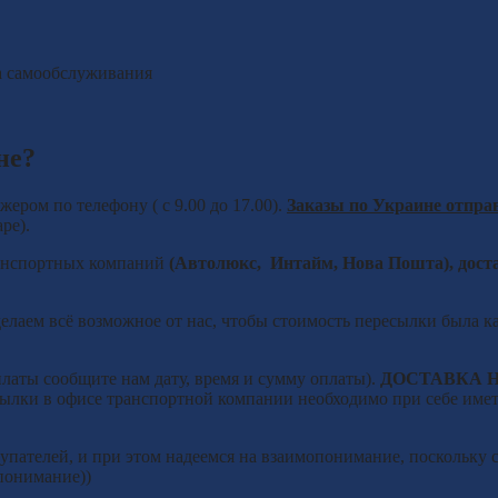
ла самообслуживания
не?
ером по телефону ( с 9.00 до 17.00).
З
аказы по Украине отпра
ре).
ранспортных компаний
(Автолюкс, Интайм, Нова Пошта), дост
делаем всё возможное от нас, чтобы стоимость пересылки была к
платы сообщите нам дату, время и сумму оплаты).
ДОСТАВКА 
ылки в офисе транспортной компании необходимо при себе иметь
пателей, и при этом надеемся на взаимопонимание, поскольку с
 понимание))